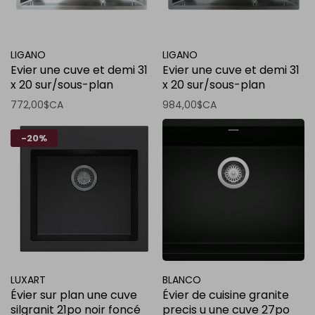
LIGANO
LIGANO
Evier une cuve et demi 31
Evier une cuve et demi 31
x 20 sur/sous-plan
x 20 sur/sous-plan
diviseur bas stainless
diviseur bas stainless noir
772,00$CA
984,00$CA
-20%
LUXART
BLANCO
Évier sur plan une cuve
Évier de cuisine granite
silgranit 21po noir foncé
precis u une cuve 27po