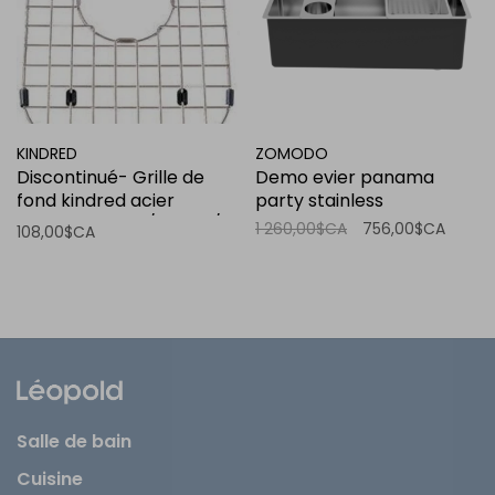
KINDRED
ZOMODO
Discontinué- Grille de
Demo evier panama
fond kindred acier
party stainless
inoxydable 14 3/4” x 9 1/2”
1 260,00$CA
756,00$CA
108,00$CA
x 1”
Salle de bain
Cuisine