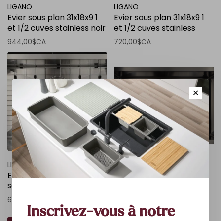
LIGANO
LIGANO
Evier sous plan 31x18x9 1
Evier sous plan 31x18x9 1
et 1/2 cuves stainless noir
et 1/2 cuves stainless
avec grille et crepine
avec grille et crepine
944,00$CA
720,00$CA
panier de luxe
panier de luxe
✕
LIGANO
LIGANO
Evier stainless simple
Evier simple sous-plan
sous-plan 27x18x9 avec
stainless noir avec grille
grille et crepine panier
et crepine panier de luxe
640,00$CA
800,00$CA
de luxe
27x18x9
Inscrivez-vous à notre