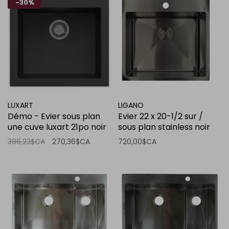
-30%
LUXART
LIGANO
Démo - Evier sous plan
Evier 22 x 20-1/2 sur /
une cuve luxart 21po noir
sous plan stainless noir
mat
avec grille et crepine
386,23$CA
270,36$CA
720,00$CA
panier de luxe