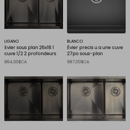
LIGANO
BLANCO
Evier sous plan 26x18 1
Évier precis u a une cuve
cuve 1/2 2 profondeurs
27po sous-plan
stainless noir avec grille
anthracite
864,00$CA
987,00$CA
et crepine panier de luxe