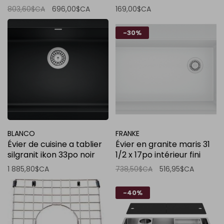
803,60$CA
696,00$CA
169,00$CA
-30%
BLANCO
FRANKE
Évier de cuisine a tablier
Évier en granite maris 31
silgranit ikon 33po noir
1/2 x 17po intérieur fini
charbon
blanc polaire
1 885,80$CA
738,50$CA
516,95$CA
-40%