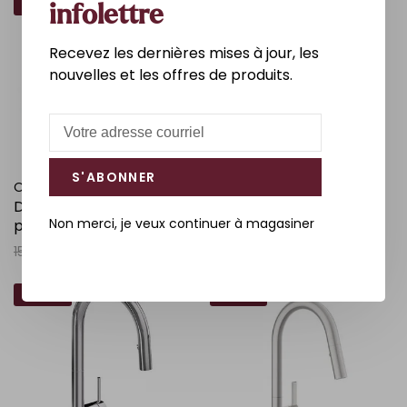
-60%
1%
infolettre
Recevez les dernières mises à jour, les
nouvelles et les offres de produits.
S'ABONNER
ORTECH
RIOBEL
Discontinué - Évier sous-
Robinet de cuisine
Non merci, je veux continuer à magasiner
plan simple 23-1/2 x 21 x 9
rétractable Azure - Noir
po inox
697,90$CA
707,00$CA
150,00$CA
60,00$CA
-10%
-13%