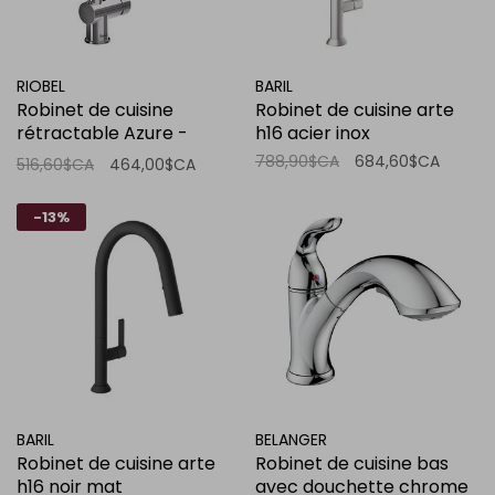
RIOBEL
BARIL
Robinet de cuisine
Robinet de cuisine arte
rétractable Azure -
h16 acier inox
Chrome
788,90$CA
684,60$CA
516,60$CA
464,00$CA
-13%
BARIL
BELANGER
Robinet de cuisine arte
Robinet de cuisine bas
h16 noir mat
avec douchette chrome