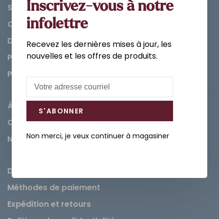
Inscrivez-vous à notre
Salle de bain
infolettre
Cuisine
Décorations et Accessoires
Recevez les dernières mises à jour, les
nouvelles et les offres de produits.
Peintures
Pièces
À propos de Léopold
S'ABONNER
Carrières
Non merci, je veux continuer à magasiner
Nous contacter
Demande de service
Méthodes de paiement
Expédition et retours