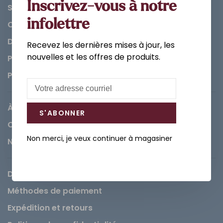
Inscrivez-vous à notre
Salle de bain
infolettre
Cuisine
Décorations et Accessoires
Recevez les dernières mises à jour, les
nouvelles et les offres de produits.
Peintures
Pièces
À propos de Léopold
S'ABONNER
Carrières
Non merci, je veux continuer à magasiner
Nous contacter
Demande de service
Méthodes de paiement
Expédition et retours