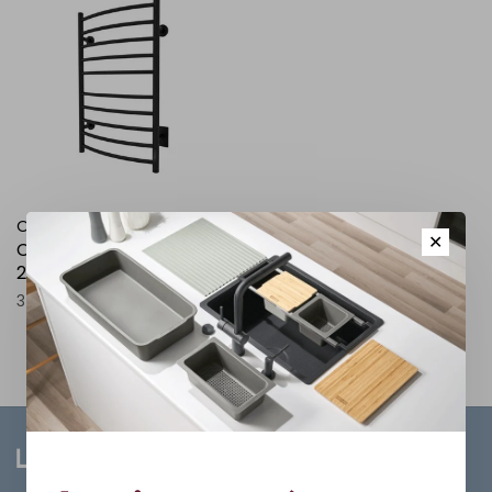
ODASS
✕
Chauffe-serviette wave II
20 7/8" x 34", noir mat
379,95$CA