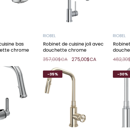
RIOBEL
RIOBEL
cuisine bas
Robinet de cuisine joli avec
Robinet
ette chrome
douchette chrome
douche
357,00$CA
275,00$CA
482,30
-35%
-30%