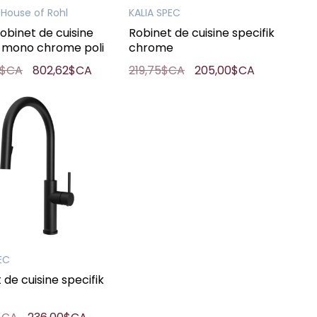
 House of Rohl
KALIA SPEC
binet de cuisine
Robinet de cuisine specifik
mono chrome poli
chrome
0$CA
802,62$CA
219,75$CA
205,00$CA
EC
 de cuisine specifik