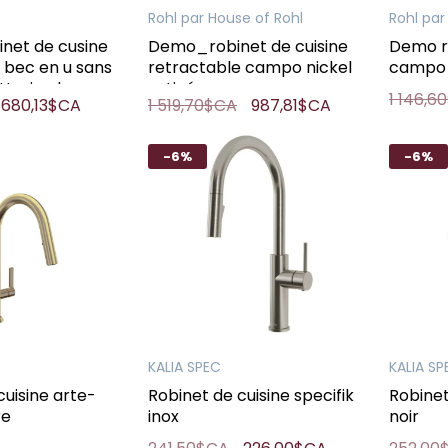
Rohl par House of Rohl
Rohl par
net de cusine
Demo_robinet de cuisine
Demo ro
 bec en u sans
retractable campo nickel
campo 
attoria chrome
satinée
1 146,6
680,13$CA
1 519,70$CA
987,81$CA
-6%
-6%
KALIA SPEC
KALIA SP
cuisine arte-
Robinet de cuisine specifik
Robinet
re
inox
noir