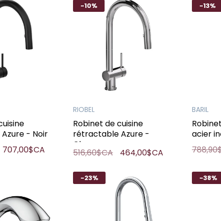
-10%
-13%
RIOBEL
BARIL
cuisine
Robinet de cuisine
Robinet
 Azure - Noir
rétractable Azure -
acier i
Chrome
707,00$CA
788,90
516,60$CA
464,00$CA
-23%
-38%