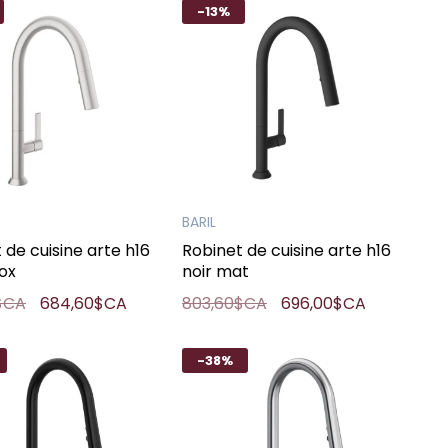
-13%
BARIL
 de cuisine arte h16
Robinet de cuisine arte h16
nox
noir mat
$CA
684,60$CA
803,60$CA
696,00$CA
-38%