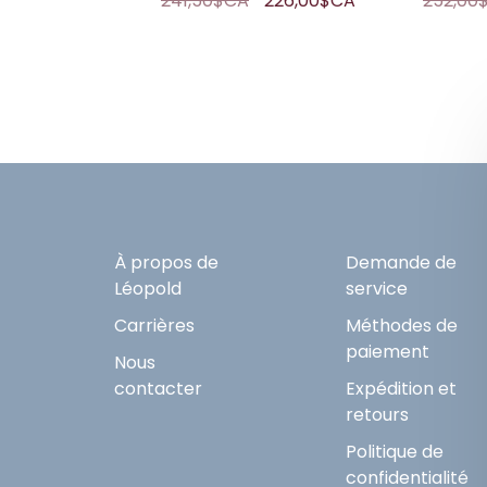
241,50$CA
226,00$CA
252,00
À propos de
Demande de
Léopold
service
Carrières
Méthodes de
paiement
Nous
contacter
Expédition et
retours
Politique de
confidentialité