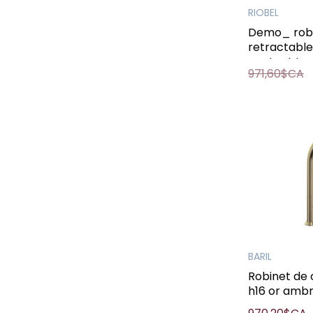
RIOBEL
Demo_ robi
retractable
contact tr
971,60$CA
BARIL
Robinet de 
h16 or amb