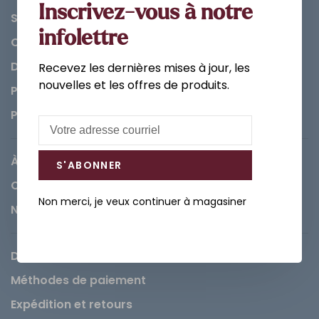
Inscrivez-vous à notre
Salle de bain
infolettre
Cuisine
Décorations et Accessoires
Recevez les dernières mises à jour, les
nouvelles et les offres de produits.
Peintures
Pièces
À propos de Léopold
S'ABONNER
Carrières
Non merci, je veux continuer à magasiner
Nous contacter
Demande de service
Méthodes de paiement
Expédition et retours