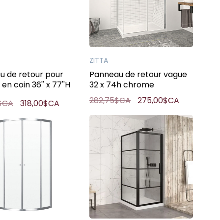
ZITTA
u de retour pour
Panneau de retour vague
en coin 36'' x 77''H
32 x 74h chrome
pur
282,75$CA
275,00$CA
$CA
318,00$CA