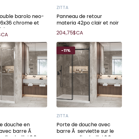
ZITTA
ouble barolo neo-
Panneau de retour
36x36 chrome et
materia 42po clair et noir
air
204,75$CA
$CA
-11%
ZITTA
de douche en
Porte de douche avec
 avec barre Ã
barre Ã serviette sur le
e fixe bellini 2.0
panneau fixe bellini 2.0