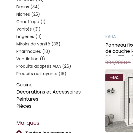
Drains
(34)
Niches
(25)
Chauffage
(1)
Vanités
(31)
Lingeries
(11)
KALIA
Miroirs de vanité
(36)
Panneau fix
de douche 
Pharmacies
(10)
60L x 77H ré
Ventilation
(1)
894,20$CA
matte 1/2
Produits adaptés ADA
(26)
Produits nettoyants
(16)
-6%
Cuisine
Décorations et Accessoires
Peintures
Pièces
Marques