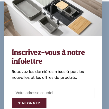
Inscrivez-vous à notre
newsletter et recevez les
dernières mises à jour, les
nouvelles et les offres de
produits par e-mail.
Inscrivez-vous à notre
infolettre
Recevez les dernières mises à jour, les
S'abonner
nouvelles et les offres de produits.
En vous inscrivant, vous acceptez
notre politique de confidentialité.
S'ABONNER