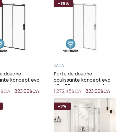
-35%
KALIA
de douche
Porte de douche
ante koncept evo
coulissante koncept evo
o noir mat
48 x 77po avec nickel
00$CA
823,00$CA
1 272,45$CA
823,00$CA
pure
-3%