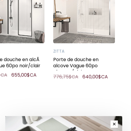
ZITTA
de douche en alcÃ
Porte de douche en
ue 60po noir/clair
alcove Vague 60po
chrome/clair
$CA
655,00$CA
776,75$CA
640,00$CA
✕