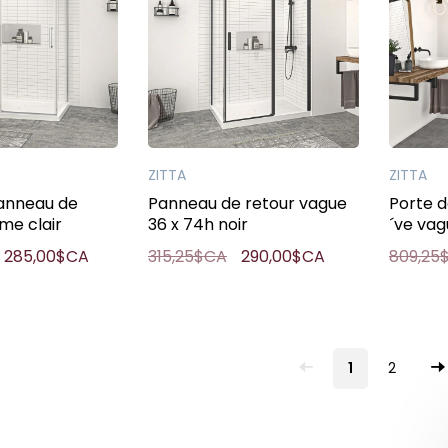
ZITTA
ZITTA
anneau de
Panneau de retour vague
Porte 
me clair
36 x 74h noir
´ve vag
285,00$CA
315,25$CA
290,00$CA
809,25
1
2