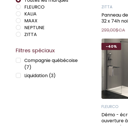
Toutes les marques
FLEURCO
ZITTA
KALIA
Panneau de
MAAX
32 x 74h noi
NEPTUNE
299,00$CA
ZITTA
-40%
Filtres spéciaux
Compagnie québécoise
(7)
Liquidation
(3)
FLEURCO
Démo - écr
ouverture à
accessoire