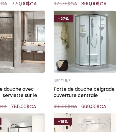
$CA
770,00$CA
971,75$CA
860,00$CA
chrome
60po noir mat
-27%
NEPTUNE
de douche avec
Porte de douche belgrade
 serviette sur le
ouverture centrale
fixe bellini 2.0
coulissante chrome/clair
$CA
785,00$CA
916,65$CA
669,00$CA
oir mat
-18%