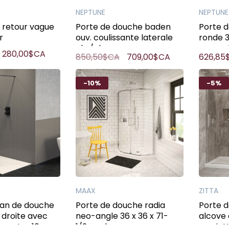
NEPTUNE
NEPTUNE
 retour vague
Porte de douche baden
Porte d
r
ouv. coulissante laterale
ronde 
chr/cl
verre cl
280,00$CA
850,50$CA
709,00$CA
626,85
-10%
-5%
MAAX
ZITTA
an de douche
Porte de douche radia
Porte 
 droite avec
neo-angle 36 x 36 x 71-
alcove
s vectra 10mm
1/2po chrome
serviett