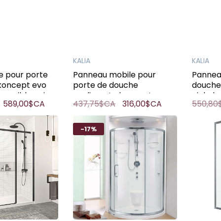
KALIA
KALIA
e pour porte
Panneau mobile pour
Pannea
koncept evo
porte de douche
douche 
versible noire
coulissante koncept evo
nickel 
589,00$CA
437,75$CA
316,00$CA
550,80
60" x 77h" 2/2
-17%