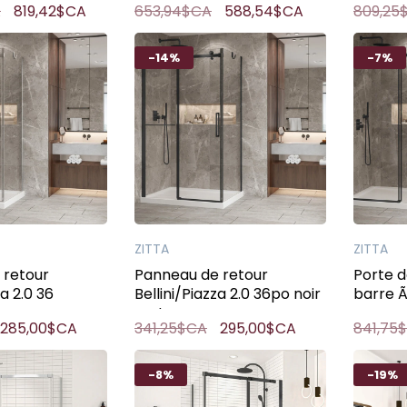
A
819,42$CA
653,94$CA
588,54$CA
809,25
e
48po 
-14%
-7%
ZITTA
ZITTA
 retour
Panneau de retour
Porte 
za 2.0 36
Bellini/Piazza 2.0 36po noir
barre Ã
rome avec
mat
panneau 
285,00$CA
341,25$CA
295,00$CA
841,75
vible inclus
48po n
-8%
-19%