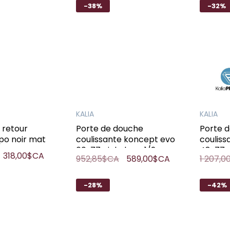
-38%
-32%
KALIA
KALIA
 retour
Porte de douche
Porte 
po noir mat
coulissante koncept evo
couliss
60x77 nickel pur 1/2
48x77p
318,00$CA
952,85$CA
589,00$CA
1 207,
-28%
-42%