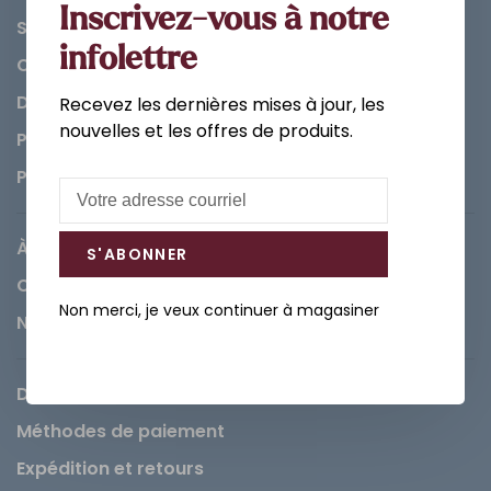
Inscrivez-vous à notre
Salle de bain
infolettre
Cuisine
Décorations et Accessoires
Recevez les dernières mises à jour, les
nouvelles et les offres de produits.
Peintures
Pièces
À propos de Léopold
S'ABONNER
Carrières
Non merci, je veux continuer à magasiner
Nous contacter
Demande de service
Méthodes de paiement
Expédition et retours