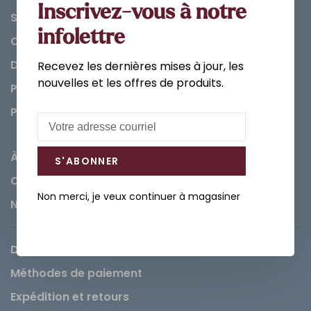
Inscrivez-vous à notre
Salle de bain
infolettre
Cuisine
Décorations et Accessoires
Recevez les dernières mises à jour, les
nouvelles et les offres de produits.
Peintures
Pièces
À propos de Léopold
S'ABONNER
Carrières
Non merci, je veux continuer à magasiner
Nous contacter
Demande de service
Méthodes de paiement
Expédition et retours