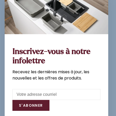
Inscrivez-vous à notre
newsletter et recevez les
dernières mises à jour, les
nouvelles et les offres de
produits par e-mail.
Inscrivez-vous à notre
infolettre
Recevez les dernières mises à jour, les
S'abonner
nouvelles et les offres de produits.
En vous inscrivant, vous acceptez
notre politique de confidentialité.
S'ABONNER