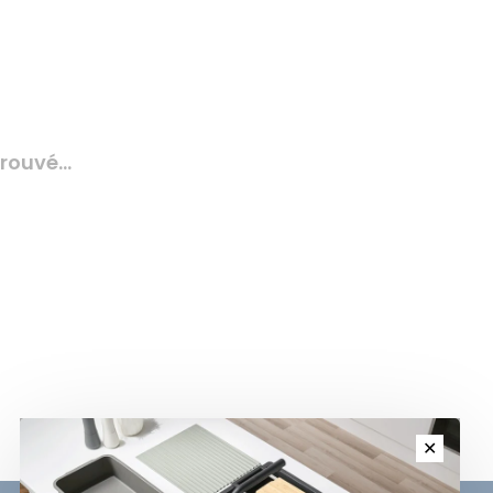
rouvé...
✕