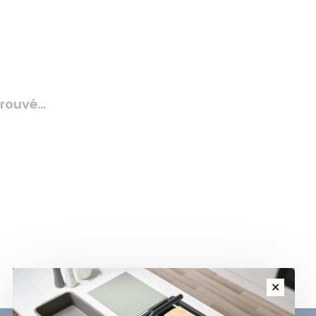
rouvé...
✕