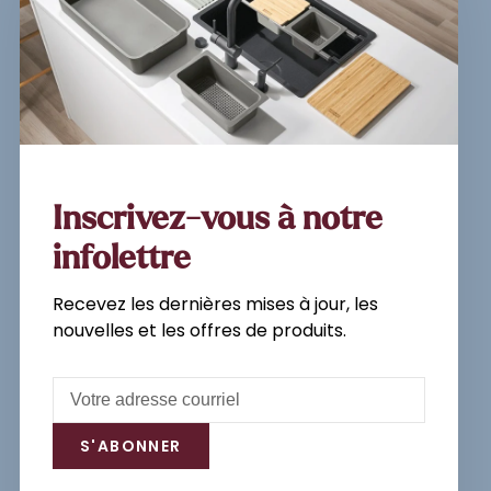
Inscrivez-vous à notre
newsletter et recevez les
dernières mises à jour, les
nouvelles et les offres de
produits par e-mail.
Inscrivez-vous à notre
infolettre
Recevez les dernières mises à jour, les
S'abonner
nouvelles et les offres de produits.
En vous inscrivant, vous acceptez
notre politique de confidentialité.
S'ABONNER