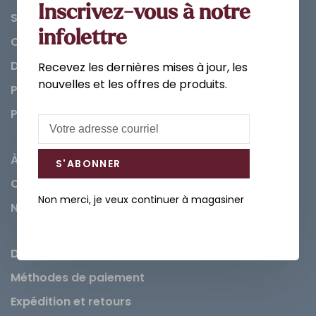
Inscrivez-vous à notre
Salle de bain
infolettre
Cuisine
Décorations et Accessoires
Recevez les dernières mises à jour, les
nouvelles et les offres de produits.
Peintures
Pièces
À propos de Léopold
S'ABONNER
Carrières
Non merci, je veux continuer à magasiner
Nous contacter
Demande de service
Méthodes de paiement
Expédition et retours