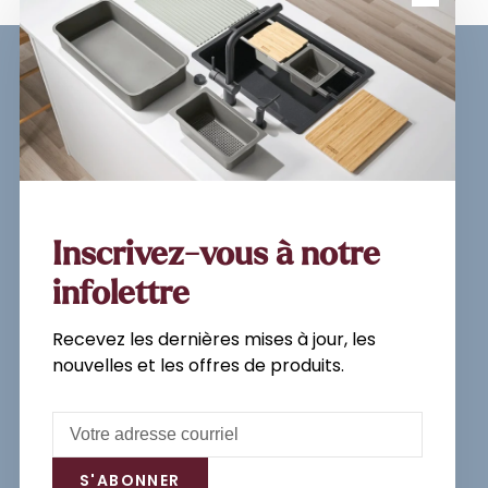
Inscrivez-vous à notre
newsletter et recevez les
dernières mises à jour, les
nouvelles et les offres de
produits par e-mail.
Inscrivez-vous à notre
infolettre
Recevez les dernières mises à jour, les
S'abonner
nouvelles et les offres de produits.
En vous inscrivant, vous acceptez
notre politique de confidentialité.
S'ABONNER