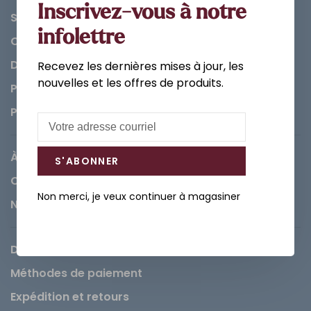
Inscrivez-vous à notre
Salle de bain
infolettre
Cuisine
Décorations et Accessoires
Recevez les dernières mises à jour, les
nouvelles et les offres de produits.
Peintures
Pièces
À propos de Léopold
S'ABONNER
Carrières
Non merci, je veux continuer à magasiner
Nous contacter
Demande de service
Méthodes de paiement
Expédition et retours