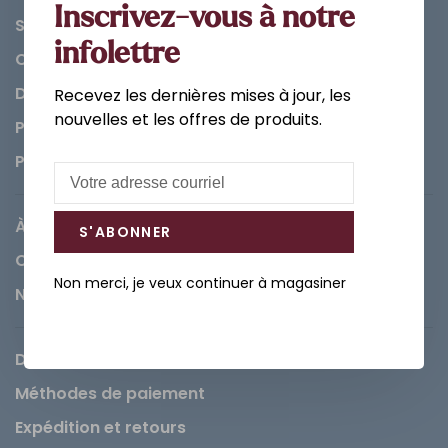
Inscrivez-vous à notre
Salle de bain
infolettre
Cuisine
Décorations et Accessoires
Recevez les dernières mises à jour, les
nouvelles et les offres de produits.
Peintures
Pièces
À propos de Léopold
S'ABONNER
Carrières
Non merci, je veux continuer à magasiner
Nous contacter
Demande de service
Méthodes de paiement
Expédition et retours