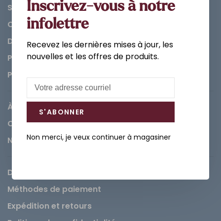
Inscrivez-vous à notre
Salle de bain
infolettre
Cuisine
Décorations et Accessoires
Recevez les dernières mises à jour, les
nouvelles et les offres de produits.
Peintures
Pièces
À propos de Léopold
S'ABONNER
Carrières
Non merci, je veux continuer à magasiner
Nous contacter
Demande de service
Méthodes de paiement
Expédition et retours