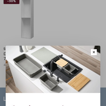
-30%
SLIK
✕
Demo cabinet mural 5-
7/8 x 30 x 7-7/8 blanc
450,00$CA
315,00$CA