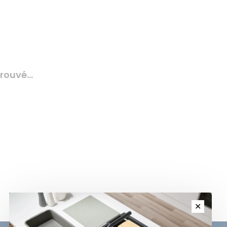
rouvé...
✕