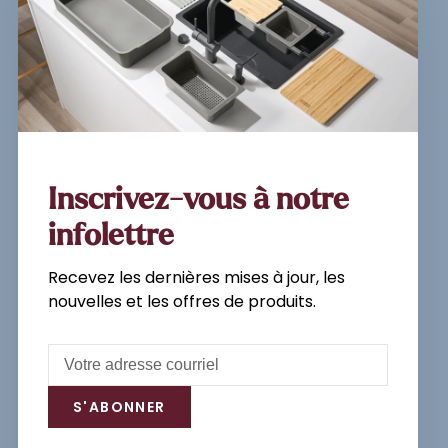
Inscrivez-vous à notre
newsletter et recevez les
dernières mises à jour, les
nouvelles et les offres de
produits par e-mail.
Inscrivez-vous à notre
infolettre
Recevez les dernières mises à jour, les
S'abonner
nouvelles et les offres de produits.
En vous inscrivant, vous acceptez
notre politique de confidentialité.
S'ABONNER