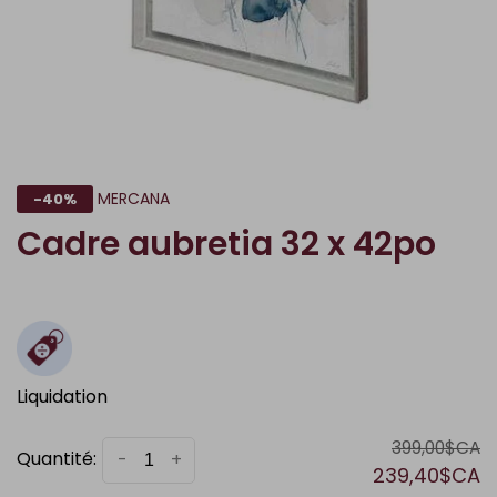
MERCANA
-40%
Cadre aubretia 32 x 42po
Liquidation
399,00$CA
Quantité:
-
+
239,40$CA