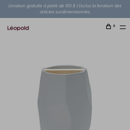
Livraison gratuite à partir de 100 $ | Exclus la livraison des
articles surdimensionnés.
0