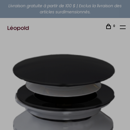
Livraison gratuite à partir de 100 $ | Exclus la livraison des
articles surdimensionnés.
0