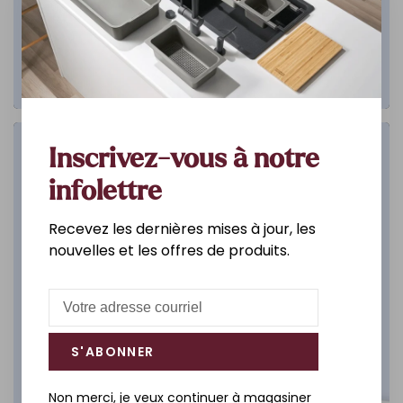
Salle de bain
Inscrivez-vous à notre
infolettre
DÉCOUVREZ
Recevez les dernières mises à jour, les
nouvelles et les offres de produits.
S'ABONNER
Non merci, je veux continuer à magasiner