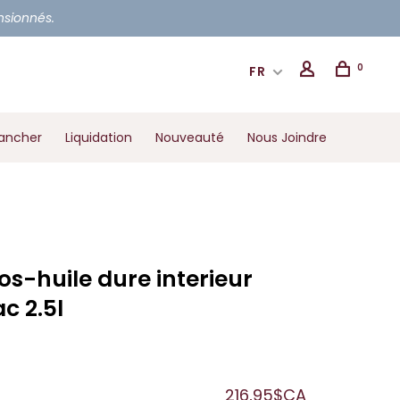
ensionnés.
0
FR
ancher
Liquidation
Nouveauté
Nous Joindre
s-huile dure interieur
c 2.5l
216,95$CA