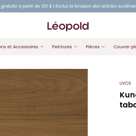
 gratuite à partir de 100 $ | Exclus la livraison des articles surdim
ons et Accessoires
Peintures
Pièces
Couvre-pl
LIVOS
Kuno
taba