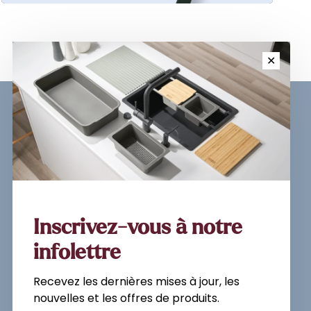
✕
Inscrivez-vous à notre
newsletter et recevez les
dernières mises à jour, les
nouvelles et les offres de
produits par e-mail.
Inscrivez-vous à notre
infolettre
Recevez les dernières mises à jour, les
S'abonner
nouvelles et les offres de produits.