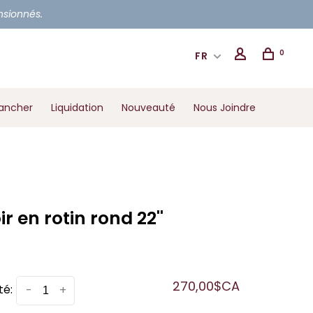
ensionnés.
0
FR
ancher
Liquidation
Nouveauté
Nous Joindre
ir en rotin rond 22''
270,00$CA
té:
-
+