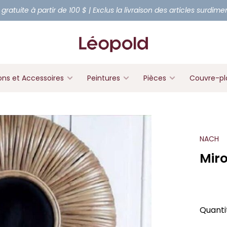
 gratuite à partir de 100 $ | Exclus la livraison des articles surdim
ons et Accessoires
Peintures
Pièces
Couvre-pl
NACH
Miro
Quanti