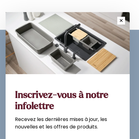
✕
Inscrivez-vous à notre
newsletter et recevez les
dernières mises à jour, les
nouvelles et les offres de
produits par e-mail.
Inscrivez-vous à notre
infolettre
Recevez les dernières mises à jour, les
S'abonner
nouvelles et les offres de produits.
En vous inscrivant, vous acceptez