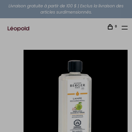
Livraison gratuite à partir de 100 $ | Exclus la livraison des
articles surdimensionnés.
0