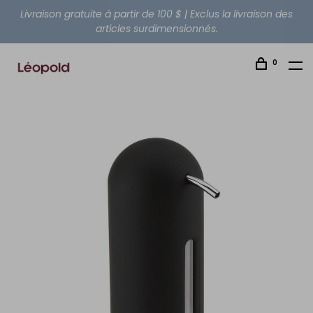
Livraison gratuite à partir de 100 $ | Exclus la livraison des
articles surdimensionnés.
0