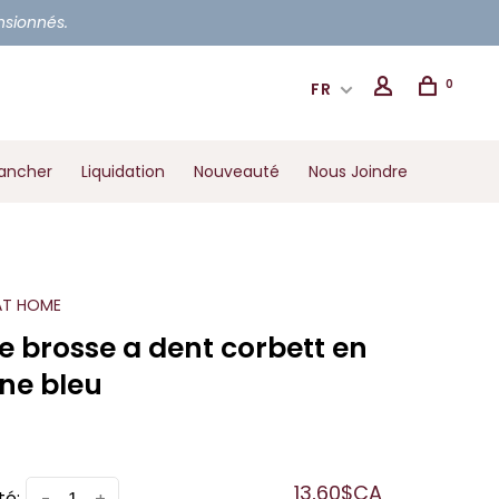
ensionnés.
0
FR
ancher
Liquidation
Nouveauté
Nous Joindre
AT HOME
e brosse a dent corbett en
sine bleu
13,60$CA
té: