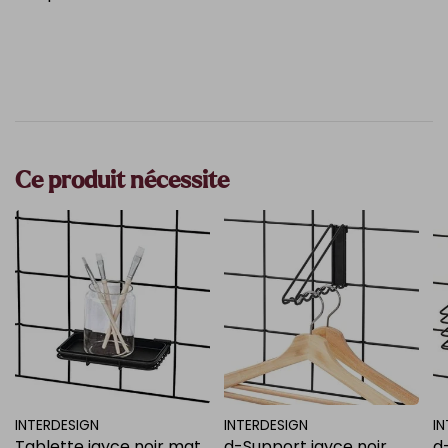
Ce produit nécessite
INTERDESIGN
INTERDESIGN
I
Tablette jayce noir mat
d-Support jayce noir
d