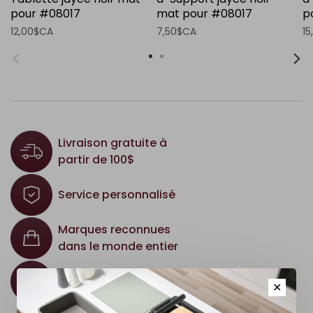
pour #08017
mat pour #08017
p
12,00$CA
7,50$CA
1
Livraison gratuite à
partir de 100$
Service personnalisé
Marques reconnues
dans le monde entier
Une expertise inégalée
✕