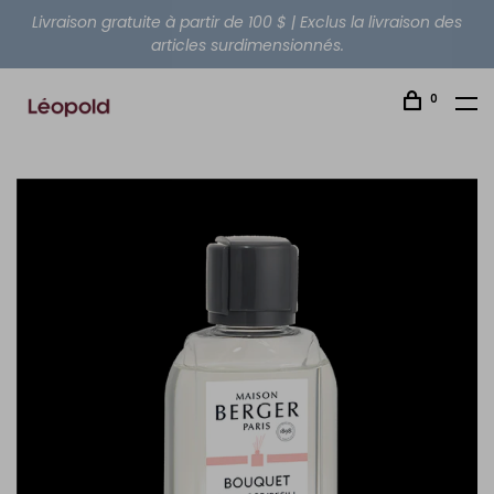
Livraison gratuite à partir de 100 $ | Exclus la livraison des
articles surdimensionnés.
0