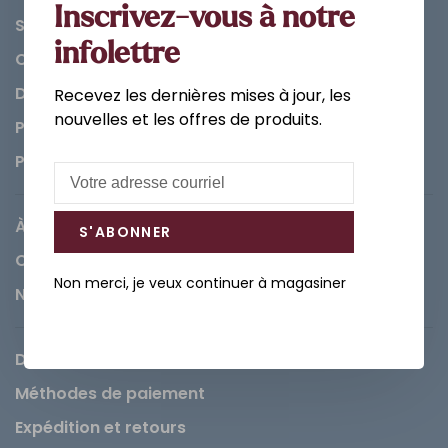
Inscrivez-vous à notre
Salle de bain
infolettre
Cuisine
Décorations et Accessoires
Recevez les dernières mises à jour, les
nouvelles et les offres de produits.
Peintures
Pièces
À propos de Léopold
S'ABONNER
Carrières
Non merci, je veux continuer à magasiner
Nous contacter
Demande de service
Méthodes de paiement
Expédition et retours