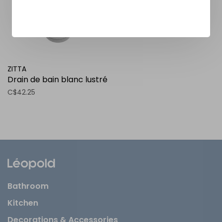
ZITTA
Drain de bain blanc lustré
C$42.25
Bathroom
Kitchen
Decorations & Accessories