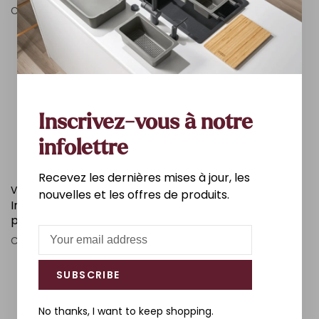
RAPIDE
C$35.00
C$159.95
C$119.00
Inscrivez-vous à notre
infolettre
Recevez les dernières mises à jour, les
VICTORIA&ALBERT
ZITTA
nouvelles et les offres de produits.
Intelli drain a pression
DRAIN DE BAIN NOIR MAT
pour bain sans trop-plein
C$42.25
nickel poli
C$830.20
SUBSCRIBE
No thanks, I want to keep shopping.