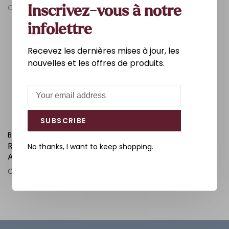
C$788.90
C$684.60
C$803.60
C$696.00
Inscrivez-vous à notre
infolettre
Recevez les dernières mises à jour, les
nouvelles et les offres de produits.
SUBSCRIBE
BELANGER
ROBINET DE CUISINE BAS
No thanks, I want to keep shopping.
AVEC DOUCHETTE
CHROME
C$169.00