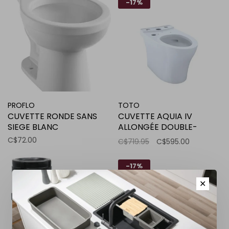
-17%
PROFLO
TOTO
CUVETTE RONDE SANS
CUVETTE AQUIA IV
SIEGE BLANC
ALLONGÉE DOUBLE-
CHASSE 4.8L
C$72.00
C$719.95
C$595.00
-17%
✕