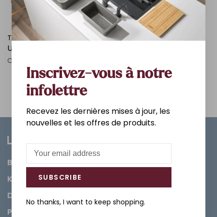
TOTO
TOTO
UNIFIT 10 POUCE
RÉSERVOIR AQUIA IV
DOUBLE-CHASSE 4.8L
C$157.25
C$361.25
C$299.00
Inscrivez-vous à notre
infolettre
Recevez les dernières mises à jour, les
nouvelles et les offres de produits.
Bathroom
SUBSCRIBE
Kitchen
Decorations & Accessories
No thanks, I want to keep shopping.
Paints