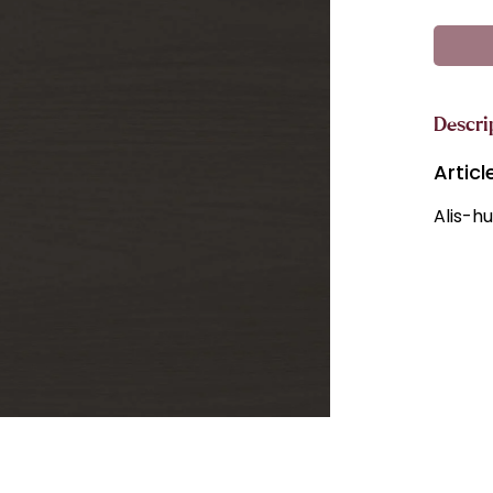
Descri
Artic
Alis-hu