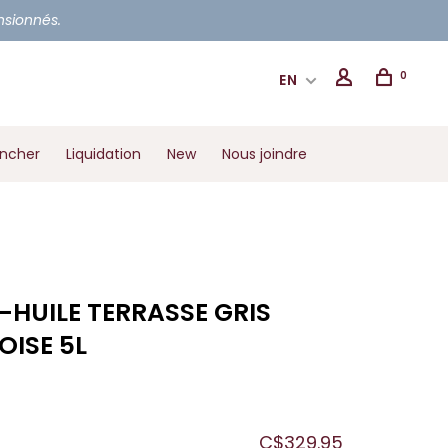
ensionnés.
0
EN
ancher
Liquidation
New
Nous joindre
S-HUILE TERRASSE GRIS
OISE 5L
C$329.95