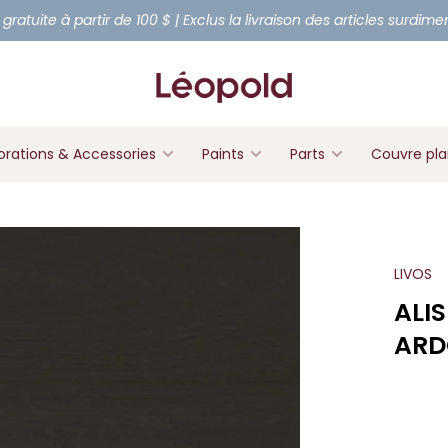
 gratuite à partir de 100 $ | Exclus la livraison des articles surdim
rations & Accessories
Paints
Parts
Couvre pl
LIVOS
ALI
ARD