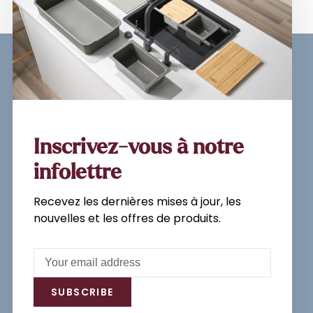
Sign up for our newsletter and
get the latest updates, news and
product offers via email
Inscrivez-vous à notre
infolettre
Recevez les dernières mises à jour, les
Subscribe
nouvelles et les offres de produits.
By signing up, you agree to our Privacy
Policy.
SUBSCRIBE