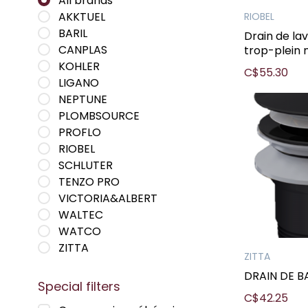
All brands
AKKTUEL
RIOBEL
BARIL
Drain de la
CANPLAS
trop-plein n
KOHLER
C$55.30
LIGANO
NEPTUNE
PLOMBSOURCE
PROFLO
RIOBEL
SCHLUTER
TENZO PRO
VICTORIA&ALBERT
WALTEC
WATCO
ZITTA
ZITTA
DRAIN DE B
Special filters
C$42.25