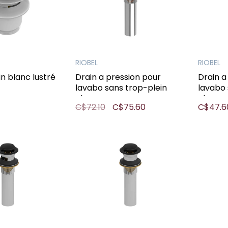
RIOBEL
RIOBEL
in blanc lustré
Drain a pression pour
Drain a
lavabo sans trop-plein
lavabo 
chrome
chrom
C$72.10
C$75.60
C$47.6