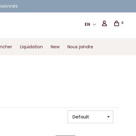
ensionnés.
0
EN
ancher
Liquidation
New
Nous joindre
Default