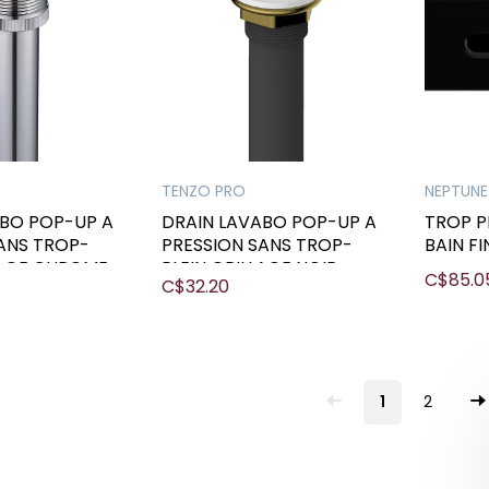
TENZO PRO
NEPTUNE
ABO POP-UP A
DRAIN LAVABO POP-UP A
TROP PL
ANS TROP-
PRESSION SANS TROP-
BAIN F
LAGE CHROME
PLEIN GRILLAGE NOIR
C$85.0
C$32.20
1
2