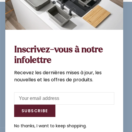
Sign up for our newsletter and
get the latest updates, news and
product offers via email
Inscrivez-vous à notre
infolettre
Recevez les dernières mises à jour, les
Subscribe
nouvelles et les offres de produits.
By signing up, you agree to our Privacy
Policy.
SUBSCRIBE
No thanks, I want to keep shopping.