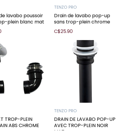
TENZO PRO
de lavabo poussoir
Drain de lavabo pop-up
op-plein blanc mat
sans trop-plein chrome
0
C$25.90
S
TENZO PRO
ET TROP-PLEIN
DRAIN DE LAVABO POP-UP
AIN ABS CHROME
AVEC TROP-PLEIN NOIR
MAT