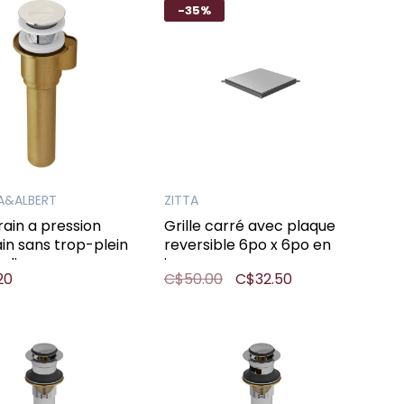
-35%
A&ALBERT
ZITTA
drain a pression
Grille carré avec plaque
in sans trop-plein
reversible 6po x 6po en
oli
inox
20
C$50.00
C$32.50