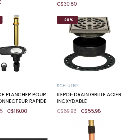
0
C$30.80
-20%
SCHLUTER
DE PLANCHER POUR
KERDI-DRAIN GRILLE ACIER
ONNECTEUR RAPIDE
INOXYDABLE
95
C$119.00
C$69.98
C$55.98