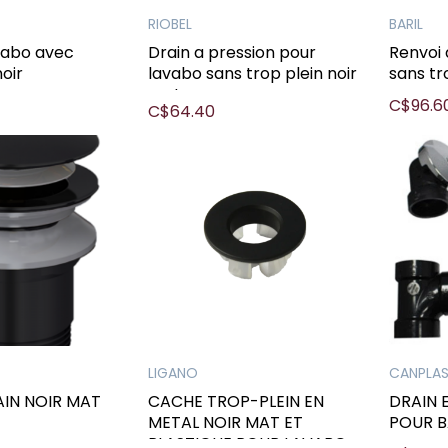
RIOBEL
BARIL
vabo avec
Drain a pression pour
Renvoi 
oir
lavabo sans trop plein noir
sans tr
mat
C$96.6
C$64.40
LIGANO
CANPLA
AIN NOIR MAT
CACHE TROP-PLEIN EN
DRAIN 
METAL NOIR MAT ET
POUR B
PLASTIQUE POUR LAVABO