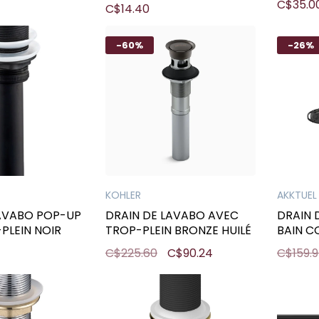
C$35.0
C$14.40
LIGANO
-60%
-26%
KOHLER
AKKTUEL
LAVABO POP-UP
DRAIN DE LAVABO AVEC
DRAIN 
PLEIN NOIR
TROP-PLEIN BRONZE HUILÉ
BAIN C
C$225.60
C$90.24
C$159.