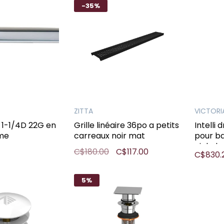
-35%
ZITTA
VICTORI
 1-1/4D 22G en
Grille linéaire 36po a petits
Intelli 
ome
carreaux noir mat
pour ba
nickel p
C$180.00
C$117.00
C$830.
5%