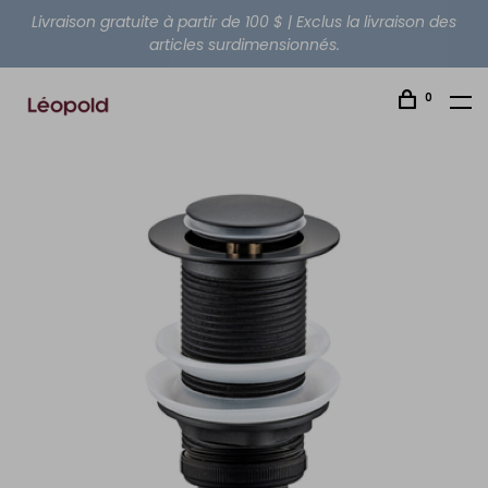
Livraison gratuite à partir de 100 $ | Exclus la livraison des
articles surdimensionnés.
0