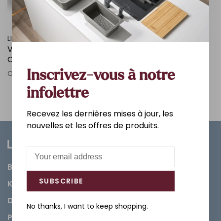
LIGANO
VANITE EMERAUDE 32 PO
COULEUR BOIS DESSUS EN
PORCELAINE AVEC OU
Inscrivez-vous à notre
C$811.75
SANS PATTES
infolettre
Recevez les dernières mises à jour, les
nouvelles et les offres de produits.
Bathroom
SUBSCRIBE
Kitchen
Decorations & Accessories
No thanks, I want to keep shopping.
Paints