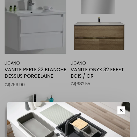
LIGANO
LIGANO
VANITE PERLE 32 BLANCHE
VANITE ONYX 32 EFFET
DESSUS PORCELAINE
BOIS / OR
BLANC MONO
C$682.55
C$759.90
✕