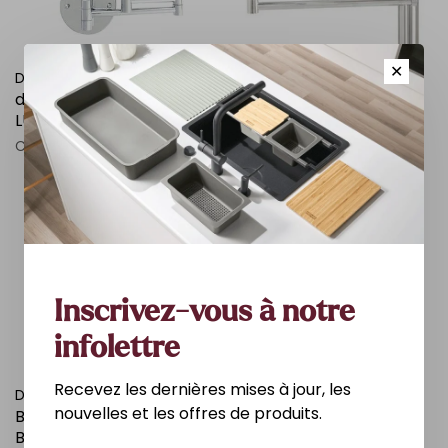
✕
DANIELLE
DANIELLE
d-MIROIR MURAL 5X AVEC
MIROIR MURAL CHROME
LUMIERE DEL CHROME
PIVOTANT 10X
C$200.00
C$100.00
Inscrivez-vous à notre
infolettre
Recevez les dernières mises à jour, les
DANIELLE
DANIELLE
nouvelles et les offres de produits.
BROSSE À DOS STEPHEN
Copy of MIROIR DE
BOIS ET MARIN
VANITÉ MIDI 1X / 5X