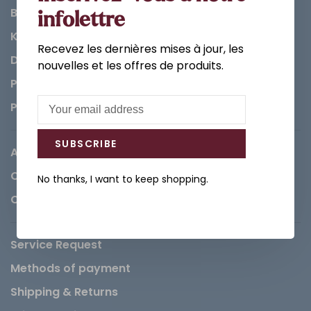
Bathroom
infolettre
Kitchen
Recevez les dernières mises à jour, les
Decorations & Accessories
nouvelles et les offres de produits.
Paints
Parts
SUBSCRIBE
About us
Careers
No thanks, I want to keep shopping.
Contact
Service Request
Methods of payment
Shipping & Returns