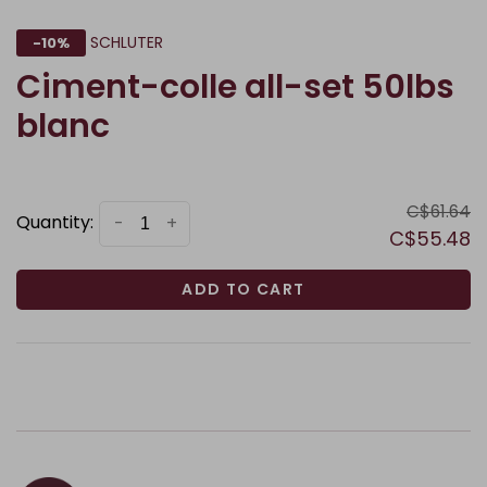
SCHLUTER
-10%
Ciment-colle all-set 50lbs
blanc
C$61.64
Quantity:
-
+
C$55.48
ADD TO CART