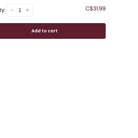
C$31.99
ty:
-
+
Add to cart