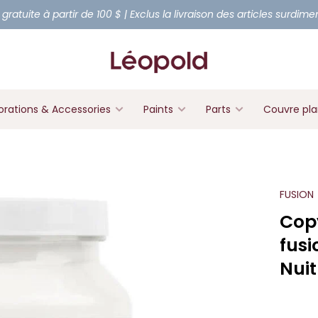
 gratuite à partir de 100 $ | Exclus la livraison des articles surdim
rations & Accessories
Paints
Parts
Couvre pl
FUSION
Copy
fusi
Nuit