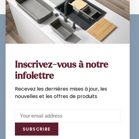
Sign up for our newsletter and
get the latest updates, news and
product offers via email
Inscrivez-vous à notre
infolettre
Recevez les dernières mises à jour, les
Subscribe
nouvelles et les offres de produits.
By signing up, you agree to our Privacy
Policy.
SUBSCRIBE