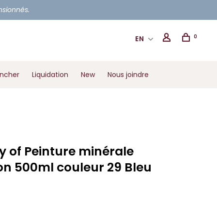
ensionnés.
0
EN
ancher
Liquidation
New
Nous joindre
 of Peinture minérale
on 500ml couleur 29 Bleu