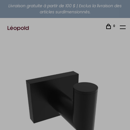
Livraison gratuite à partir de 100 $ | Exclus la livraison des
articles surdimensionnés.
0