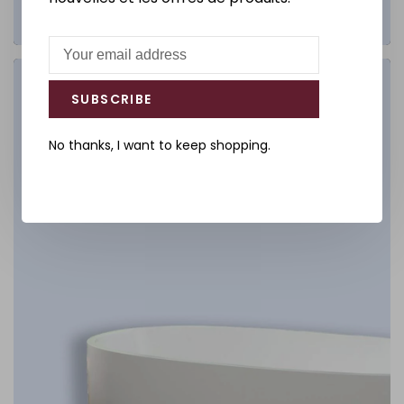
Salle de bain
SUBSCRIBE
DÉCOUVREZ
No thanks, I want to keep shopping.