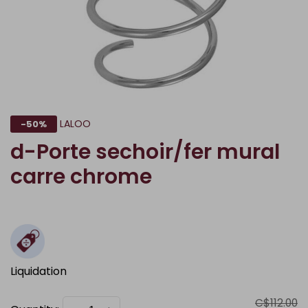
LALOO
-50%
d-Porte sechoir/fer mural
carre chrome
Liquidation
C$112.00