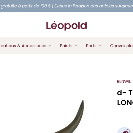
 gratuite à partir de 100 $ | Exclus la livraison des articles surdim
rations & Accessories
Paints
Parts
Couvre pl
RENWIL
d- 
LON