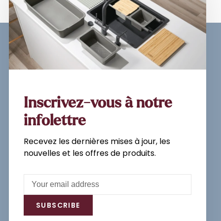
Sign up for our newsletter and
get the latest updates, news and
product offers via email
Inscrivez-vous à notre
infolettre
Recevez les dernières mises à jour, les
Subscribe
nouvelles et les offres de produits.
By signing up, you agree to our Privacy
Policy.
SUBSCRIBE