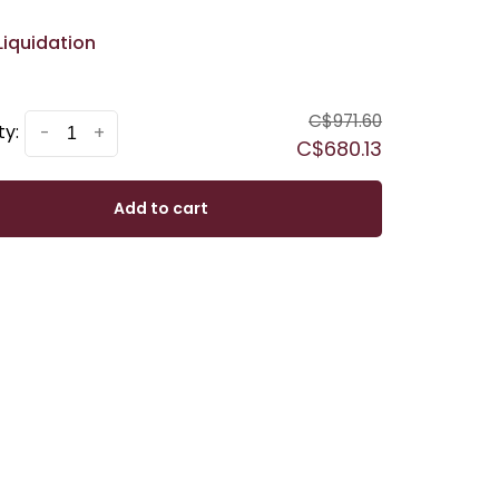
Liquidation
C$971.60
ty:
-
+
C$680.13
Add to cart