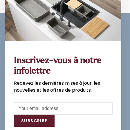
Sign up for our newsletter and
get the latest updates, news and
product offers via email
Inscrivez-vous à notre
infolettre
Recevez les dernières mises à jour, les
Subscribe
nouvelles et les offres de produits.
By signing up, you agree to our Privacy
Policy.
SUBSCRIBE