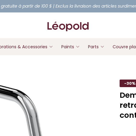
 gratuite à partir de 100 $ | Exclus la livraison des articles surdim
rations & Accessories
Paints
Parts
Couvre pl
-30%
Dem
retr
cont