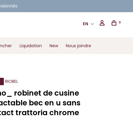
ensionnés.
0
EN
ancher
Liquidation
New
Nous joindre
RIOBEL
o_ robinet de cusine
actable bec en u sans
act trattoria chrome