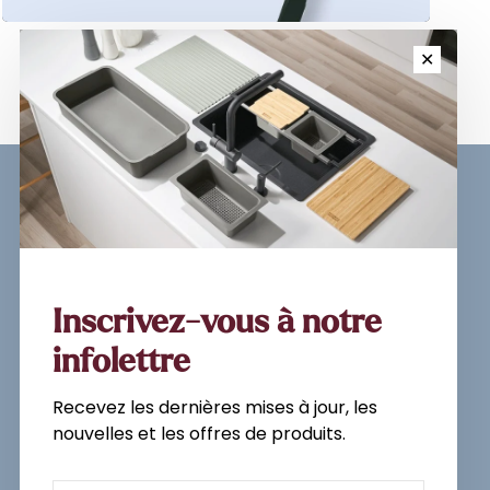
✕
Sign up for our newsletter and
get the latest updates, news and
product offers via email
Inscrivez-vous à notre
infolettre
Recevez les dernières mises à jour, les
Subscribe
nouvelles et les offres de produits.
By signing up, you agree to our Privacy