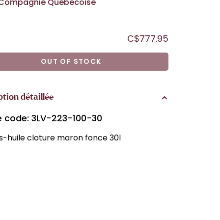
Compagnie Québécoise
C$777.95
OUT OF STOCK
ption détaillée
le code: 3LV-223-100-30
-huile cloture maron fonce 30l