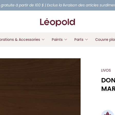
 gratuite à partir de 100 $ | Exclus la livraison des articles surdim
rations & Accessories
Paints
Parts
Couvre pl
LIVOS
DON
MAR