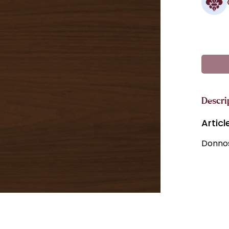
Descri
Artic
Donnos