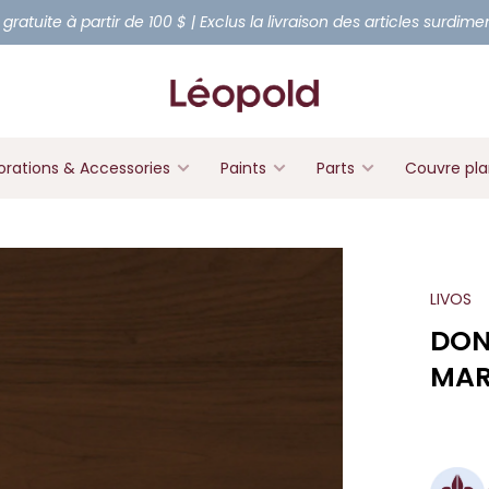
 gratuite à partir de 100 $ | Exclus la livraison des articles surdim
rations & Accessories
Paints
Parts
Couvre pl
LIVOS
DON
MAR