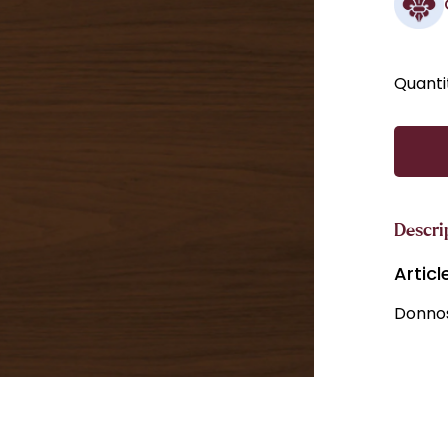
Quanti
Descri
Artic
Donnos