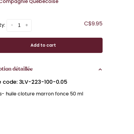
Compagnie Québécoise
C$9.95
ty:
-
+
Add to cart
ption détaillée
le code: 3LV-223-100-0.05
- huile cloture marron fonce 50 ml