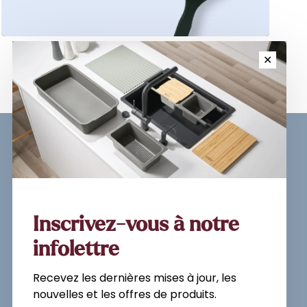
✕
Sign up for our newsletter and
get the latest updates, news and
product offers via email
Inscrivez-vous à notre
infolettre
Recevez les dernières mises à jour, les
Subscribe
nouvelles et les offres de produits.