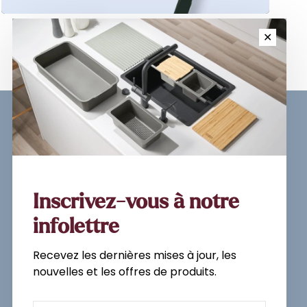
✕
Sign up for our newsletter and
get the latest updates, news and
product offers via email
Inscrivez-vous à notre
infolettre
Recevez les dernières mises à jour, les
Subscribe
nouvelles et les offres de produits.
By signing up, you agree to our Privacy