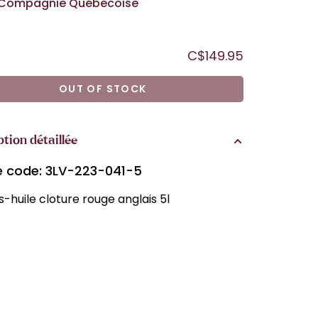
Compagnie Québécoise
C$149.95
OUT OF STOCK
ption détaillée
le code: 3LV-223-041-5
-huile cloture rouge anglais 5l