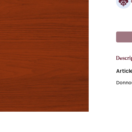
Descri
Artic
Donnos