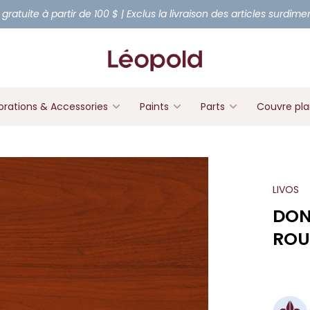
 gratuite à partir de 100 $ | Exclus la livraison des articles surdim
rations & Accessories
Paints
Parts
Couvre pl
LIVOS
DON
ROU