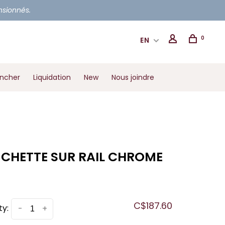
ensionnés.
0
EN
ancher
Liquidation
New
Nous joindre
CHETTE SUR RAIL CHROME
C$187.60
ty:
-
+