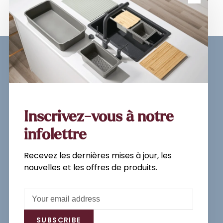
Sign up for our newsletter and
get the latest updates, news and
product offers via email
Inscrivez-vous à notre
infolettre
Recevez les dernières mises à jour, les
Subscribe
nouvelles et les offres de produits.
By signing up, you agree to our Privacy
Policy.
SUBSCRIBE