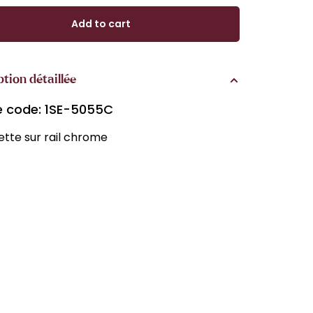
Add to cart
ption détaillée
le code: 1SE-5055C
tte sur rail chrome