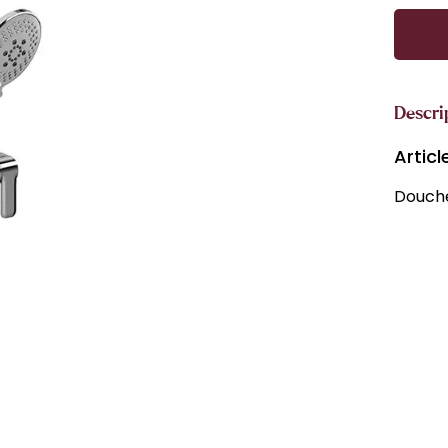
Descri
Artic
Douche