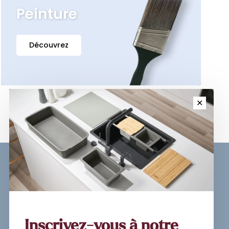
Peinture
Découvrez
✕
Sign up for our newsletter and
get the latest updates, news and
product offers via email
Inscrivez-vous à notre