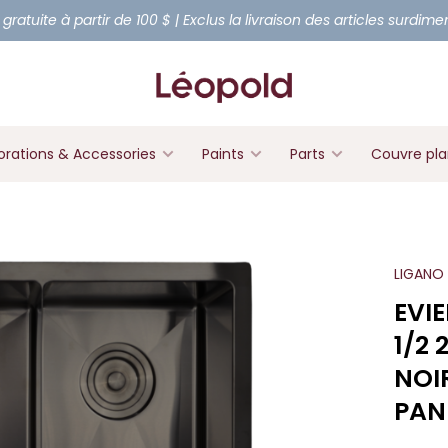
 gratuite à partir de 100 $ | Exclus la livraison des articles surdim
rations & Accessories
Paints
Parts
Couvre pl
LIGANO
EVI
1/2
NOI
PAN