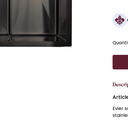
Quanti
Descri
Artic
Evier 
stainle