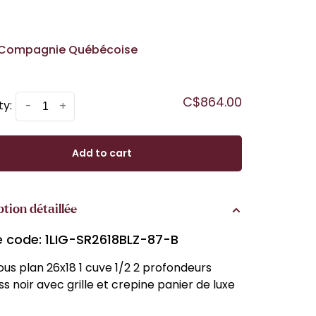
Compagnie Québécoise
C$864.00
ty:
-
+
Add to cart
ption détaillée
le code: 1LIG-SR2618BLZ-87-B
sous plan 26x18 1 cuve 1/2 2 profondeurs
ss noir avec grille et crepine panier de luxe