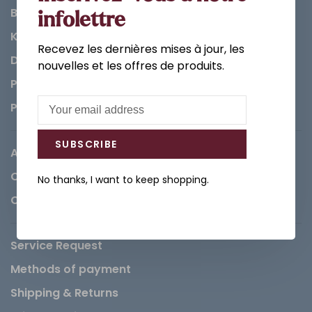
Bathroom
infolettre
Kitchen
Recevez les dernières mises à jour, les
Decorations & Accessories
nouvelles et les offres de produits.
Paints
Parts
SUBSCRIBE
About us
Careers
No thanks, I want to keep shopping.
Contact
Service Request
Methods of payment
Shipping & Returns